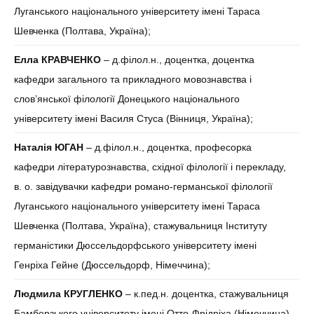
Луганського національного університету імені Тараса
Шевченка (Полтава, Україна);
Елла КРАВЧЕНКО
– д.філол.н., доцентка, доцентка
кафедри загального та прикладного мовознавства і
слов’янської філології Донецького національного
університету імені Василя Стуса (Вінниця, Україна);
Наталія
ЮГАН
– д.філол.н., доцентка, професорка
кафедри літературознавства, східної філології і перекладу,
в. о. завідувачки кафедри романо-германської філології
Луганського національного університету імені Тараса
Шевченка (Полтава, Україна), стажувальниця Інституту
германістики Дюссельдорфського університету імені
Генріха Гейне (Дюссельдорф, Німеччина);
Людмила КРУГЛЕНКО
– к.пед.н. доцентка, стажувальниця
Бамберзького університету імені Отто-Фрідріха (Німеччина),