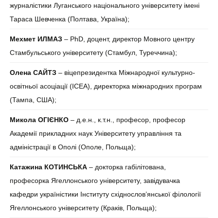
журналістики Луганського національного університету імені
Тараса Шевченка (Полтава, Україна);
Мехмет ИЛМАЗ
– PhD, доцент, директор Мовного центру
Стамбульського університету (Стамбул, Туреччина);
Олена САЙТЗ
– віцепрезидентка Міжнародної культурно-
освітньої асоціації (ІСЕА), директорка міжнародних програм
(Тампа, США);
Микола ОГІЄНКО
– д.е.н., к.т.н., професор, професор
Академії прикладних наук Університету управління та
адміністрації в Ополі (Ополе, Польща);
Катажина КОТИНСЬКА
– докторка габілітована,
професорка Ягеллонського університету, завідувачка
кафедри україністики Інституту східнослов’янської філології
Ягеллонського університету (Краків, Польща);