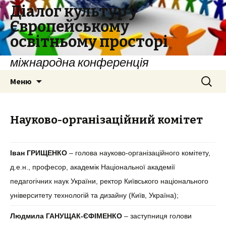
Діалог культур у
Європейському
освітньому просторі
міжнародна конференція
Перейти
Найти:
Меню
к
содержимому
Науково-організаційний комітет
Іван ГРИЩЕНКО
– голова науково-організаційного комітету,
д.е.н., професор, академік Національної академії
педагогічних наук України, ректор Київського національного
університету технологій та дизайну (Київ, Україна);
Людмила ГАНУЩАК-ЄФІМЕНКО
–
заступниця голови