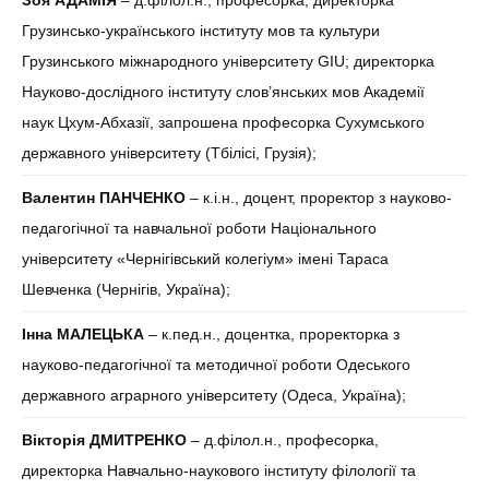
Зоя АДАМІЯ
– д.філол.н., професорка, директорка
Грузинсько-українського інституту мов та культури
Грузинського міжнародного університету GIU; директорка
Науково-дослідного інституту слов’янських мов Академії
наук Цхум-Абхазії, запрошена професорка Сухумського
державного університету
(Тбілісі, Грузія);
Валентин ПАНЧЕНКО
– к.і.н., доцент, проректор з науково-
педагогічної та навчальної роботи Національного
університету «Чернігівський колегіум» імені Тараса
Шевченка (Чернігів, Україна);
Інна МАЛЕЦЬКА
– к.пед.н., доцентка, проректорка з
науково-педагогічної та методичної роботи Одеського
державного аграрного університету (Одеса, Україна);
Вікторія ДМИТРЕНКО
– д.філол.н., професорка,
директорка Навчально-наукового інституту філології та