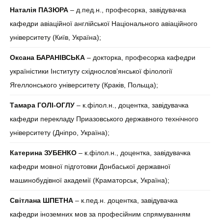
Наталія ПАЗЮРА
– д.пед.н., професорка, завідувачка
кафедри авіаційної англійської Національного авіаційного
університету (Київ, Україна);
Оксана БАРАНІВСЬКА
– докторка, професорка кафедри
україністики Інституту східнослов’янської філології
Ягеллонського університету (Краків, Польща);
Тамара ГОЛІ-ОГЛУ
– к.філол.н., доцентка, завідувачка
кафедри перекладу Приазовського державного технічного
університету (Дніпро, Україна);
Катерина ЗУБЕНКО
– к.філол.н., доцентка, завідувачка
кафедри мовної підготовки Донбаської державної
машинобудівної академії (Краматорськ, Україна);
Світлана ШПЕТНА
– к.пед.н. доцентка, завідувачка
кафедри іноземних мов за професійним спрямуванням