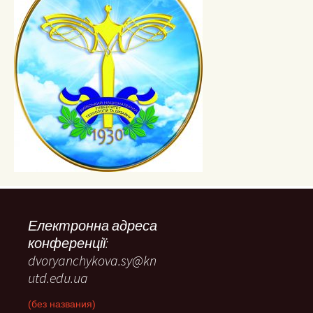
Електронна адреса
конференції:
dvoryanchykova.sy@kn
utd.edu.ua
(без названия)